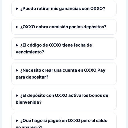
¿Puedo retirar mis ganancias con OXXO?
¿OXXO cobra comisión por los depósitos?
¿El código de OXXO tiene fecha de
vencimiento?
¿Necesito crear una cuenta en OXXO Pay
para depositar?
¿El depósito con OXXO activa los bonos de
bienvenida?
¿Qué hago si pagué en OXXO pero el saldo
no apareció?