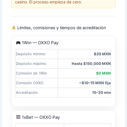
casino. El proceso empieza de cero.
Límites, comisiones y tiempos de acreditación
1Win — OXXO Pay
Depósito mínimo
$20 MXN
Depósito máximo
Hasta $150,000 MXN
Comisión de 1Win
$0 MXN
Comisión OXXO
~$10–15 MXN fija
Acreditación
15–30 min
1xBet — OXXO Pay