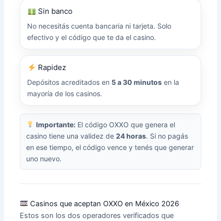
Sin banco
No necesitás cuenta bancaria ni tarjeta. Solo
efectivo y el código que te da el casino.
Rapidez
Depósitos acreditados en
5 a 30 minutos
en la
mayoría de los casinos.
Importante:
El código OXXO que genera el
casino tiene una validez de
24 horas
. Si no pagás
en ese tiempo, el código vence y tenés que generar
uno nuevo.
Casinos que aceptan OXXO en México 2026
Estos son los dos operadores verificados que