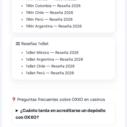
1Win Colombia — Reseña 2026
1Win Chile — Reseña 2026
1Win Perú — Reseña 2026
1Win Argentina — Reseña 2026
Reseñas 1xBet
1xBet México — Reseña 2026
1xBet Argentina — Reseña 2026
1xBet Chile — Reseña 2026
1xBet Perú — Reseña 2026
Preguntas frecuentes sobre OXXO en casinos
¿Cuánto tarda en acreditarse un depósito
con OXXO?