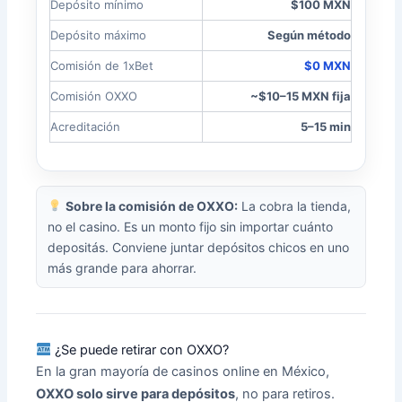
Depósito mínimo
$100 MXN
Depósito máximo
Según método
Comisión de 1xBet
$0 MXN
Comisión OXXO
~$10–15 MXN fija
Acreditación
5–15 min
Sobre la comisión de OXXO:
La cobra la tienda,
no el casino. Es un monto fijo sin importar cuánto
depositás. Conviene juntar depósitos chicos en uno
más grande para ahorrar.
¿Se puede retirar con OXXO?
En la gran mayoría de casinos online en México,
OXXO solo sirve para depósitos
, no para retiros.