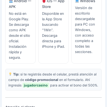
Android —
iOS — App
Windows
APK
Store
Versión de
escritorio
No está en
Disponible en
descargable
Google Play.
la App Store
para PC con
Se descarga
buscando
Windows,
como APK
“1Win”.
con acceso
desde el sitio
Descarga
completo a
oficial.
directa para
todas las
Instalación
iPhone y iPad.
secciones.
rápida y
segura.
Tip:
si te registrás desde el celular, prestá atención al
campo de
código promocional
en el formulario. Ahí
ingresás
jugadorcasino
para activar el bono del 500%.