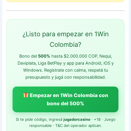
¿Listo para empezar en 1Win
Colombia?
Bono del
500%
hasta $2.000.000 COP, Nequi,
Daviplata, Liga BetPlay y app para Android, iOS y
Windows. Registrate con calma, respetá tu
presupuesto y jugá con responsabilidad.
Empezar en 1Win Colombia con
bono del 500%
Si te pide código, ingresá
jugadorcasino
· +18 · Juego
responsable · T&C del operador aplican.