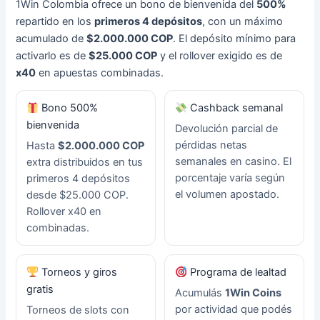
1Win Colombia ofrece un bono de bienvenida del
500%
repartido en los
primeros 4 depósitos
, con un máximo
acumulado de
$2.000.000 COP
. El depósito mínimo para
activarlo es de
$25.000 COP
y el rollover exigido es de
x40
en apuestas combinadas.
Bono 500%
Cashback semanal
bienvenida
Devolución parcial de
pérdidas netas
Hasta
$2.000.000 COP
semanales en casino. El
extra distribuidos en tus
porcentaje varía según
primeros 4 depósitos
el volumen apostado.
desde $25.000 COP.
Rollover x40 en
combinadas.
Torneos y giros
Programa de lealtad
gratis
Acumulás
1Win Coins
por actividad que podés
Torneos de slots con