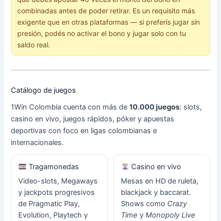
combinadas antes de poder retirar. Es un requisito más
exigente que en otras plataformas — si preferís jugar sin
presión, podés no activar el bono y jugar solo con tu
saldo real.
Catálogo de juegos
1Win Colombia cuenta con más de
10.000 juegos
: slots,
casino en vivo, juegos rápidos, póker y apuestas
deportivas con foco en ligas colombianas e
internacionales.
Tragamonedas
Casino en vivo
Video-slots, Megaways
Mesas en HD de ruleta,
y jackpots progresivos
blackjack y baccarat.
de Pragmatic Play,
Shows como
Crazy
Evolution, Playtech y
Time
y
Monopoly Live