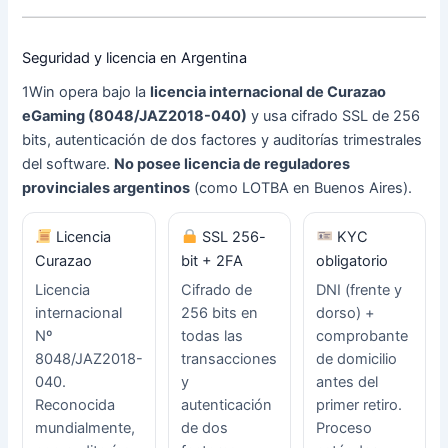
Seguridad y licencia en Argentina
1Win opera bajo la
licencia internacional de Curazao
eGaming (8048/JAZ2018-040)
y usa cifrado SSL de 256
bits, autenticación de dos factores y auditorías trimestrales
del software.
No posee licencia de reguladores
provinciales argentinos
(como LOTBA en Buenos Aires).
Licencia
SSL 256-
KYC
Curazao
bit + 2FA
obligatorio
Licencia
Cifrado de
DNI (frente y
internacional
256 bits en
dorso) +
Nº
todas las
comprobante
8048/JAZ2018-
transacciones
de domicilio
040.
y
antes del
Reconocida
autenticación
primer retiro.
mundialmente,
de dos
Proceso