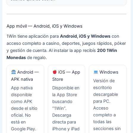
App móvil — Android, iOS y Windows
1Win tiene aplicación para
Android, iOS y Windows
con
acceso completo a casino, deportes, juegos rápidos, póker
y gestión de cuenta. Al instalar la app recibís
200 1Win
Monedas
de regalo.
Android —
iOS — App
Windows
APK nativa
Store
Versión de
escritorio
App nativa
Disponible en
descargable
disponible
la App Store
para PC.
como APK
buscando
Acceso
desde el sitio
“1Win”.
completo a
oficial. No
Descarga
todas las
está en
directa para
secciones sin
Google Play.
iPhone y iPad