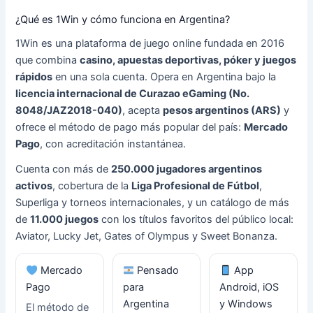
¿Qué es 1Win y cómo funciona en Argentina?
1Win es una plataforma de juego online fundada en 2016
que combina
casino, apuestas deportivas, póker y juegos
rápidos
en una sola cuenta. Opera en Argentina bajo la
licencia internacional de Curazao eGaming (No.
8048/JAZ2018-040)
, acepta
pesos argentinos (ARS)
y
ofrece el método de pago más popular del país:
Mercado
Pago
, con acreditación instantánea.
Cuenta con más de
250.000 jugadores argentinos
activos
, cobertura de la
Liga Profesional de Fútbol
,
Superliga y torneos internacionales, y un catálogo de más
de
11.000 juegos
con los títulos favoritos del público local:
Aviator, Lucky Jet, Gates of Olympus y Sweet Bonanza.
Mercado
Pensado
App
Pago
para
Android, iOS
Argentina
y Windows
El método de