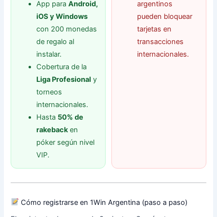
App para
Android,
argentinos
iOS y Windows
pueden bloquear
con 200 monedas
tarjetas en
de regalo al
transacciones
instalar.
internacionales.
Cobertura de la
Liga Profesional
y
torneos
internacionales.
Hasta
50% de
rakeback
en
póker según nivel
VIP.
Cómo registrarse en 1Win Argentina (paso a paso)