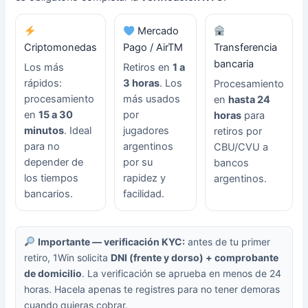
Mercado
Criptomonedas
Pago / AirTM
Transferencia
bancaria
Los más
Retiros en
1 a
rápidos:
3 horas
. Los
Procesamiento
procesamiento
más usados
en
hasta 24
en
15 a 30
por
horas
para
minutos
. Ideal
jugadores
retiros por
para no
argentinos
CBU/CVU a
depender de
por su
bancos
los tiempos
rapidez y
argentinos.
bancarios.
facilidad.
Importante — verificación KYC:
antes de tu primer
retiro, 1Win solicita
DNI (frente y dorso) + comprobante
de domicilio
. La verificación se aprueba en menos de 24
horas. Hacela apenas te registres para no tener demoras
cuando quieras cobrar.