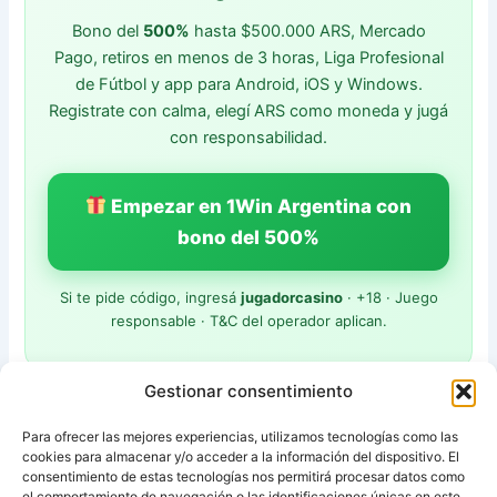
Bono del
500%
hasta $500.000 ARS, Mercado
Pago, retiros en menos de 3 horas, Liga Profesional
de Fútbol y app para Android, iOS y Windows.
Registrate con calma, elegí ARS como moneda y jugá
con responsabilidad.
Empezar en 1Win Argentina con
bono del 500%
Si te pide código, ingresá
jugadorcasino
· +18 · Juego
responsable · T&C del operador aplican.
Gestionar consentimiento
Para ofrecer las mejores experiencias, utilizamos tecnologías como las
Volver al Inicio
cookies para almacenar y/o acceder a la información del dispositivo. El
consentimiento de estas tecnologías nos permitirá procesar datos como
el comportamiento de navegación o las identificaciones únicas en este