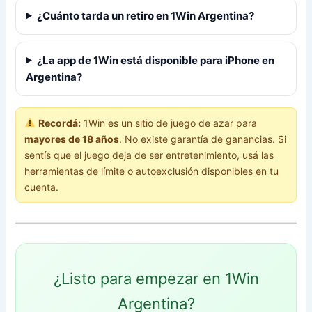
¿Cuánto tarda un retiro en 1Win Argentina?
¿La app de 1Win está disponible para iPhone en
Argentina?
Recordá:
1Win es un sitio de juego de azar para
mayores de 18 años
. No existe garantía de ganancias. Si
sentís que el juego deja de ser entretenimiento, usá las
herramientas de límite o autoexclusión disponibles en tu
cuenta.
¿Listo para empezar en 1Win
Argentina?