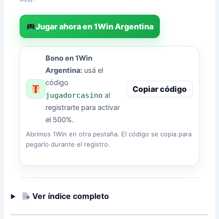
Jugar ahora en 1Win Argentina
Bono en 1Win
Argentina:
usá el
código
Copiar código
jugadorcasino
al
registrarte para activar
el 500%.
Abrimos 1Win en otra pestaña. El código se copia para
pegarlo durante el registro.
Ver índice completo