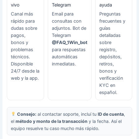
vivo
Telegram
ayuda
Canal más
Email para
Preguntas
rápido para
consultas con
frecuentes y
dudas sobre
adjuntos. Bot de
guías
pagos,
Telegram
detalladas
bonos y
@FAQ_1Win_bot
sobre
problemas
para respuestas
registro,
técnicos.
automáticas
depósitos,
Disponible
inmediatas.
retiros,
24/7 desde la
bonos y
web y la app.
verificación
KYC en
español.
Consejo:
al contactar soporte, incluí tu
ID de cuenta
,
el
método y monto de la transacción
y la fecha. Así el
equipo resuelve tu caso mucho más rápido.