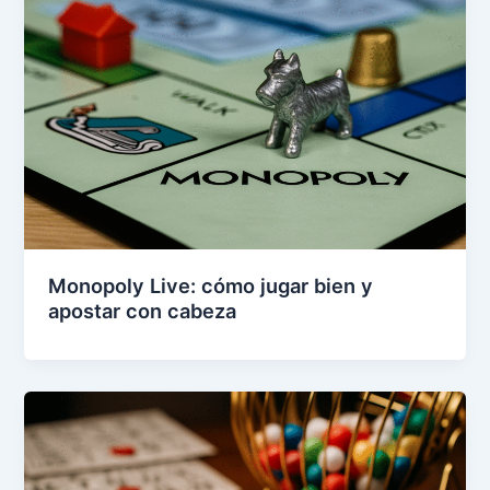
Monopoly Live: cómo jugar bien y
apostar con cabeza