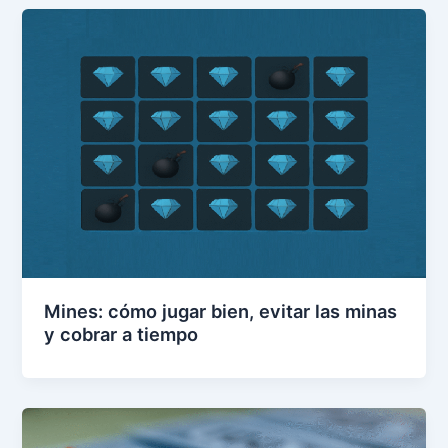
Mines: cómo jugar bien, evitar las minas
y cobrar a tiempo