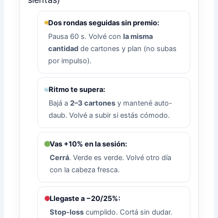
Dos rondas seguidas sin premio:
Pausa 60 s. Volvé con
la misma
cantidad
de cartones y plan (no subas
por impulso).
Ritmo te supera:
Bajá a
2–3 cartones
y mantené auto-
daub. Volvé a subir si estás cómodo.
Vas +10% en la sesión:
Cerrá
. Verde es verde. Volvé otro día
con la cabeza fresca.
Llegaste a −20/25%:
Stop-loss
cumplido. Cortá sin dudar.