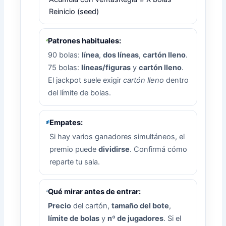
Reinicio (seed)
Patrones habituales:
90 bolas:
línea
,
dos líneas
,
cartón lleno
.
75 bolas:
líneas/figuras
y
cartón lleno
.
El jackpot suele exigir
cartón lleno
dentro
del límite de bolas.
Empates:
Si hay varios ganadores simultáneos, el
premio puede
dividirse
. Confirmá cómo
reparte tu sala.
Qué mirar antes de entrar:
Precio
del cartón,
tamaño del bote
,
límite de bolas
y
nº de jugadores
. Si el