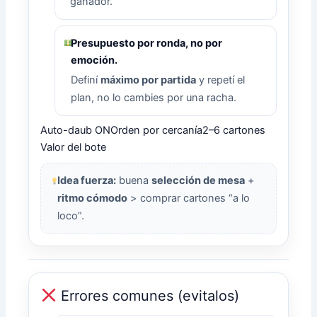
ganador.
Presupuesto por ronda, no por
emoción.
Definí
máximo por partida
y repetí el
plan, no lo cambies por una racha.
Auto-daub ON
Orden por cercanía
2–6 cartones
Valor del bote
Idea fuerza:
buena
selección de mesa
+
ritmo cómodo
> comprar cartones “a lo
loco”.
Errores comunes (evitalos)