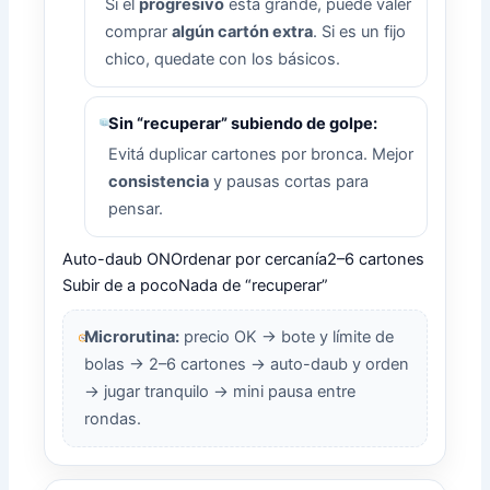
Si el
progresivo
está grande, puede valer
comprar
algún cartón extra
. Si es un fijo
chico, quedate con los básicos.
Sin “recuperar” subiendo de golpe:
Evitá duplicar cartones por bronca. Mejor
consistencia
y pausas cortas para
pensar.
Auto-daub ON
Ordenar por cercanía
2–6 cartones
Subir de a poco
Nada de “recuperar”
Microrutina:
precio OK → bote y límite de
bolas → 2–6 cartones → auto-daub y orden
→ jugar tranquilo → mini pausa entre
rondas.