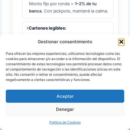
Monto fijo por ronda =
1–2% de tu
banca
. Con jackpots, mantené la calma.
Cartones legibles:
2–6 cartones
para empezar. Subí solo si
Gestionar consentimiento
los leés cómodo y con
auto-daub
.
Para ofrecer las mejores experiencias, utilizamos tecnologías como las
cookies para almacenar y/o acceder a la información del dispositivo. El
Objetivo de sesión:
consentimiento de estas tecnologías nos permitirá procesar datos como
+10%
para cerrar en verde sin estirar.
el comportamiento de navegación o las identificaciones únicas en este
sitio. No consentir o retirar el consentimiento, puede afectar
negativamente a ciertas características y funciones.
Stop-loss:
−20/25%
. Si llegás, cortás. Esa es tu
Aceptar
defensa.
Denegar
Pausas programadas:
Política de Cookies
10–20 s entre partidas; 5–10 min cada