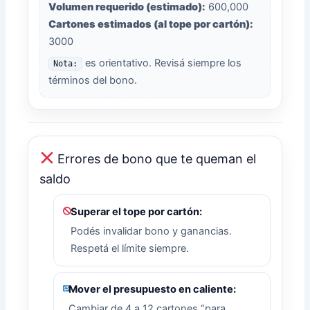
Volumen requerido (estimado):
600,000
Cartones estimados (al tope por cartón):
3000
es orientativo. Revisá siempre los
Nota:
términos del bono.
Errores de bono que te queman el
saldo
Superar el tope por cartón:
Podés invalidar bono y ganancias.
Respetá el límite siempre.
Mover el presupuesto en caliente:
Cambiar de 4 a 12 cartones “para