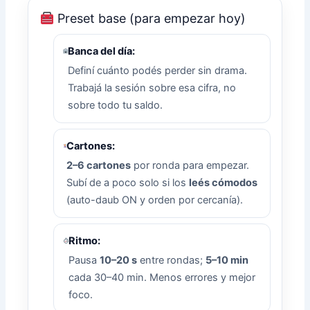
Preset base (para empezar hoy)
Banca del día:
Definí cuánto podés perder sin drama.
Trabajá la sesión sobre esa cifra, no
sobre todo tu saldo.
Cartones:
2–6 cartones
por ronda para empezar.
Subí de a poco solo si los
leés cómodos
(auto-daub ON y orden por cercanía).
Ritmo:
Pausa
10–20 s
entre rondas;
5–10 min
cada 30–40 min. Menos errores y mejor
foco.