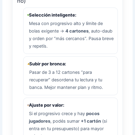
no)
Selección inteligente:
Mesa con progresivo alto y límite de
bolas exigente →
4 cartones
, auto-daub
y orden por “más cercanos”. Pausa breve
y repetís.
Subir por bronca:
Pasar de 3 a 12 cartones “para
recuperar” desordena tu lectura y tu
banca. Mejor mantener plan y ritmo.
Ajuste por valor:
Si el progresivo crece y hay
pocos
jugadores
, podés sumar
+1 cartón
(si
entra en tu presupuesto) para mayor