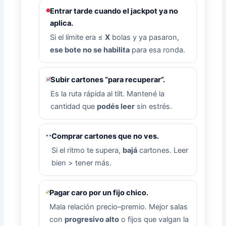
Entrar tarde cuando el jackpot ya no
aplica.
Si el límite era ≤
X
bolas y ya pasaron,
ese bote no se habilita
para esa ronda.
Subir cartones “para recuperar”.
Es la ruta rápida al tilt. Mantené la
cantidad que
podés leer
sin estrés.
Comprar cartones que no ves.
Si el ritmo te supera,
bajá
cartones. Leer
bien > tener más.
Pagar caro por un fijo chico.
Mala relación precio–premio. Mejor salas
con
progresivo alto
o fijos que valgan la