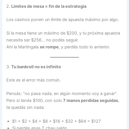
2.
Límites de mesa = fin de la estrategia
Los casinos ponen un límite de apuesta máximo por algo.
Si la mesa tiene un máximo de $200, y tu próxima apuesta
necesita ser $256… no podés seguir.
Ahí la Martingala
se rompe
, y perdés todo lo anterior.
3.
Tu bankroll no es infinito
Este es el error más común.
Pensás: “no pasa nada, en algún momento voy a ganar”.
Pero si tenés $100, con solo
7 manos perdidas seguidas
,
te quedás sin nada:
$1 + $2 + $4 + $8 + $16 + $32 + $64 = $127
Si perdés esas 7, chau saldo.