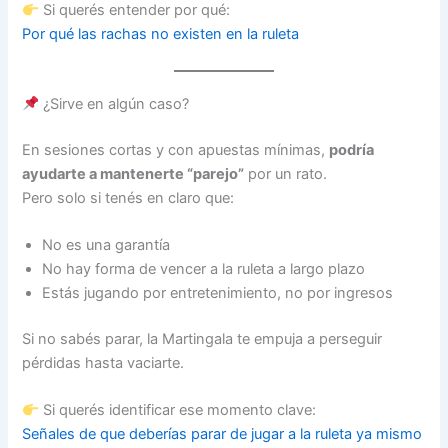
Si querés entender por qué:
Por qué las rachas no existen en la ruleta
¿Sirve en algún caso?
En sesiones cortas y con apuestas mínimas,
podría
ayudarte a mantenerte “parejo”
por un rato.
Pero solo si tenés en claro que:
No es una garantía
No hay forma de vencer a la ruleta a largo plazo
Estás jugando por entretenimiento, no por ingresos
Si no sabés parar, la Martingala te empuja a perseguir
pérdidas hasta vaciarte.
Si querés identificar ese momento clave:
Señales de que deberías parar de jugar a la ruleta ya mismo