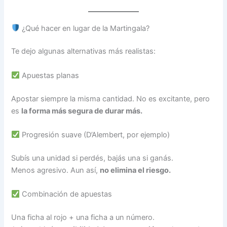
¿Qué hacer en lugar de la Martingala?
Te dejo algunas alternativas más realistas:
Apuestas planas
Apostar siempre la misma cantidad. No es excitante, pero
es
la forma más segura de durar más.
Progresión suave (D’Alembert, por ejemplo)
Subís una unidad si perdés, bajás una si ganás.
Menos agresivo. Aun así,
no elimina el riesgo.
Combinación de apuestas
Una ficha al rojo + una ficha a un número.