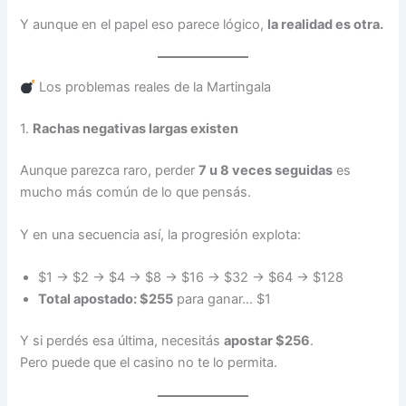
Y aunque en el papel eso parece lógico,
la realidad es otra.
Los problemas reales de la Martingala
1.
Rachas negativas largas existen
Aunque parezca raro, perder
7 u 8 veces seguidas
es
mucho más común de lo que pensás.
Y en una secuencia así, la progresión explota:
$1 → $2 → $4 → $8 → $16 → $32 → $64 → $128
Total apostado: $255
para ganar… $1
Y si perdés esa última, necesitás
apostar $256
.
Pero puede que el casino no te lo permita.