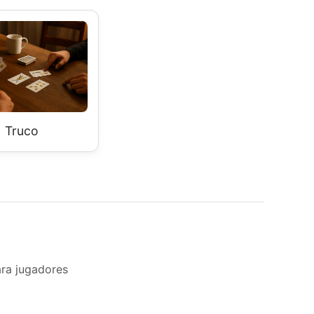
Truco
ara jugadores