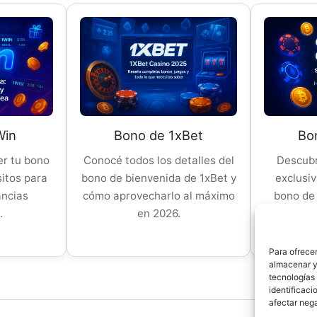
Win
Bono de 1xBet
Bo
r tu bono
Conocé todos los detalles del
Descubr
sitos para
bono de bienvenida de 1xBet y
exclusiv
ancias
cómo aprovecharlo al máximo
bono de
.
en 2026.
Para ofrecer
almacenar y/
tecnologías
identificaci
afectar nega