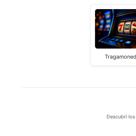
Tragamone
Descubrí los