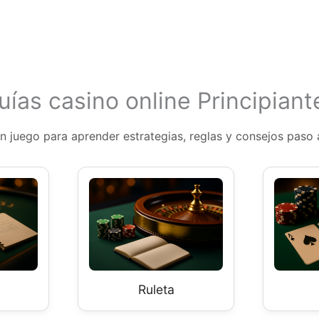
uías casino online Principiant
un juego para aprender estrategias, reglas y consejos paso 
Ruleta