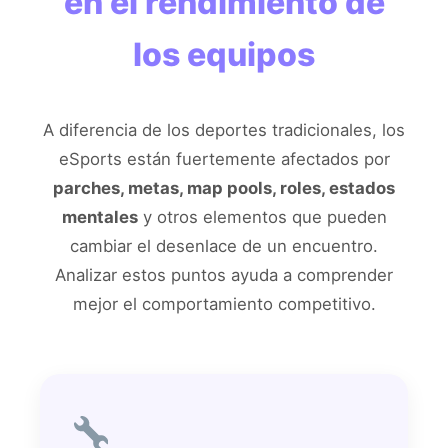
en el rendimiento de
los equipos
A diferencia de los deportes tradicionales, los
eSports están fuertemente afectados por
parches, metas, map pools, roles, estados
mentales
y otros elementos que pueden
cambiar el desenlace de un encuentro.
Analizar estos puntos ayuda a comprender
mejor el comportamiento competitivo.