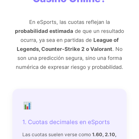
En eSports, las cuotas reflejan la
probabilidad estimada
de que un resultado
ocurra, ya sea en partidas de
League of
Legends, Counter-Strike 2 o Valorant
. No
son una predicción segura, sino una forma
numérica de expresar riesgo y probabilidad.
1. Cuotas decimales en eSports
Las cuotas suelen verse como
1.60, 2.10,