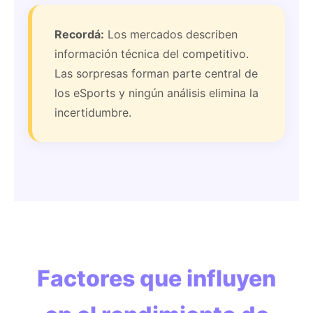
Recordá:
Los mercados describen
información técnica del competitivo.
Las sorpresas forman parte central de
los eSports y ningún análisis elimina la
incertidumbre.
Factores que influyen