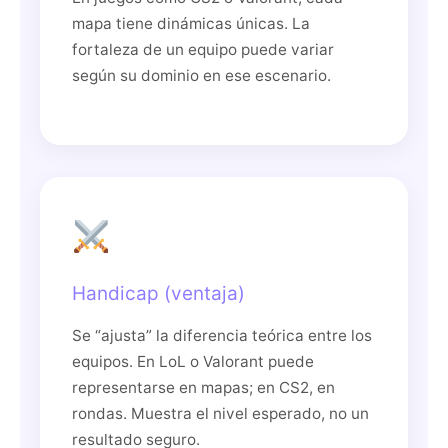
mapa tiene dinámicas únicas. La
fortaleza de un equipo puede variar
según su dominio en ese escenario.
Handicap (ventaja)
Se “ajusta” la diferencia teórica entre los
equipos. En LoL o Valorant puede
representarse en mapas; en CS2, en
rondas. Muestra el nivel esperado, no un
resultado seguro.