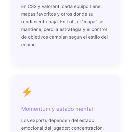
En CS2 y Valorant, cada equipo tiene
mapas favoritos y otros donde su
rendimiento baja. En LoL, el “mapa” se
mantiene, pero la estrategia y el control
de objetivos cambian según el estilo del
equipo.
Momentum y estado mental
Los eSports dependen del estado
emocional del jugador: concentración,