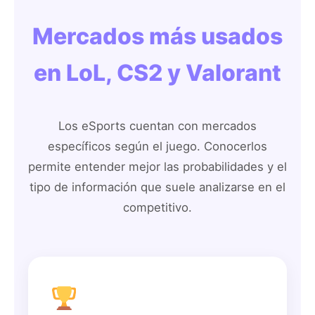
Mercados más usados
en LoL, CS2 y Valorant
Los eSports cuentan con mercados
específicos según el juego. Conocerlos
permite entender mejor las probabilidades y el
tipo de información que suele analizarse en el
competitivo.