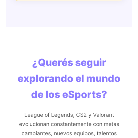
¿Querés seguir
explorando el mundo
de los eSports?
League of Legends, CS2 y Valorant
evolucionan constantemente con metas
cambiantes, nuevos equipos, talentos