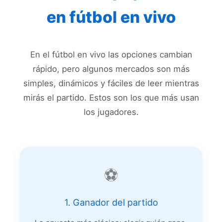
en fútbol en vivo
En el fútbol en vivo las opciones cambian
rápido, pero algunos mercados son más
simples, dinámicos y fáciles de leer mientras
mirás el partido. Estos son los que más usan
los jugadores.
⚽
1. Ganador del partido