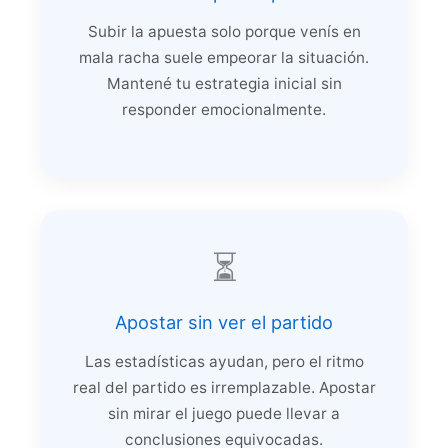
Subir la apuesta solo porque venís en
mala racha suele empeorar la situación.
Mantené tu estrategia inicial sin
responder emocionalmente.
⏳
Apostar sin ver el partido
Las estadísticas ayudan, pero el ritmo
real del partido es irremplazable. Apostar
sin mirar el juego puede llevar a
conclusiones equivocadas.