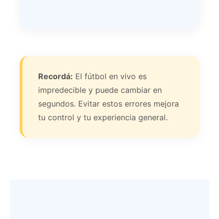
Recordá:
El fútbol en vivo es
impredecible y puede cambiar en
segundos. Evitar estos errores mejora
tu control y tu experiencia general.