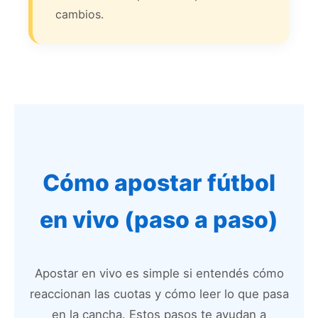
cambios.
Cómo apostar fútbol
en vivo (paso a paso)
Apostar en vivo es simple si entendés cómo
reaccionan las cuotas y cómo leer lo que pasa
en la cancha. Estos pasos te ayudan a