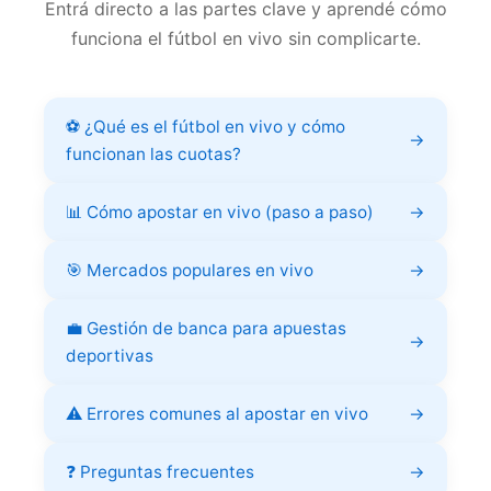
Entrá directo a las partes clave y aprendé cómo
funciona el fútbol en vivo sin complicarte.
⚽ ¿Qué es el fútbol en vivo y cómo
→
funcionan las cuotas?
📊 Cómo apostar en vivo (paso a paso)
→
🎯 Mercados populares en vivo
→
💼 Gestión de banca para apuestas
→
deportivas
⚠️ Errores comunes al apostar en vivo
→
❓ Preguntas frecuentes
→