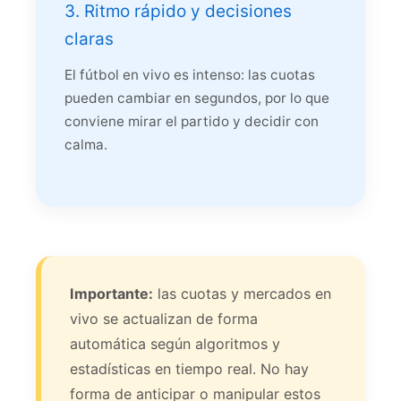
3. Ritmo rápido y decisiones
claras
El fútbol en vivo es intenso: las cuotas
pueden cambiar en segundos, por lo que
conviene mirar el partido y decidir con
calma.
Importante:
las cuotas y mercados en
vivo se actualizan de forma
automática según algoritmos y
estadísticas en tiempo real. No hay
forma de anticipar o manipular estos