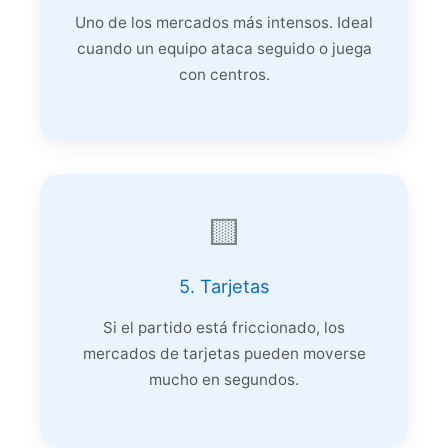
Uno de los mercados más intensos. Ideal
cuando un equipo ataca seguido o juega
con centros.
🟨
5. Tarjetas
Si el partido está friccionado, los
mercados de tarjetas pueden moverse
mucho en segundos.