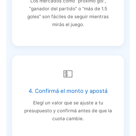
Los mercados como “próximo gol”,
“ganador del partido” o “más de 1.5
goles” son fáciles de seguir mientras
mirás el juego.
💵
4. Confirmá el monto y apostá
Elegí un valor que se ajuste a tu
presupuesto y confirmá antes de que la
cuota cambie.