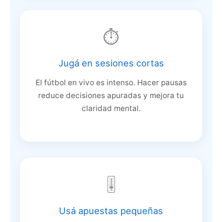
⏱️
Jugá en sesiones cortas
El fútbol en vivo es intenso. Hacer pausas
reduce decisiones apuradas y mejora tu
claridad mental.
🎚️
Usá apuestas pequeñas