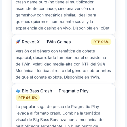
crash game puro (no tiene el multiplicador
ascendente continuo), sino una versión de
gameshow con mecánica similar. Ideal para
quienes quieren el componente social y la
experiencia de casino en vivo. Disponible en 1xBet.
Rocket X — 1Win Games
RTP 96%
Versión del género con temática de cohete
espacial, desarrollada también por el ecosistema
de 1Win. Volatilidad media-alta con RTP del 96%.
Mecánica idéntica al resto del género: cobrar antes
de que el cohete explote. Disponible en 1Win.
Big Bass Crash — Pragmatic Play
RTP 96,5%
La popular saga de pesca de Pragmatic Play
llevada al formato crash. Combina la temática
visual de Big Bass Bonanza con la mecánica de
multiplicador ascendente. Un buen punto de