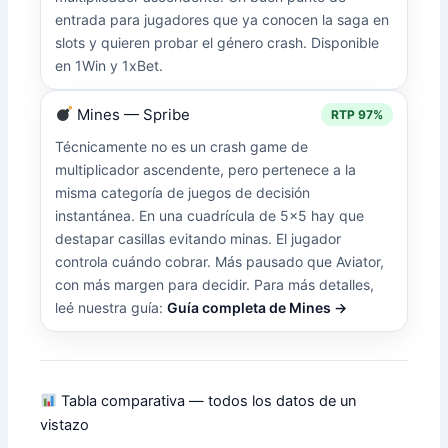
entrada para jugadores que ya conocen la saga en
slots y quieren probar el género crash. Disponible
en 1Win y 1xBet.
Mines — Spribe
RTP 97%
Técnicamente no es un crash game de
multiplicador ascendente, pero pertenece a la
misma categoría de juegos de decisión
instantánea. En una cuadrícula de 5×5 hay que
destapar casillas evitando minas. El jugador
controla cuándo cobrar. Más pausado que Aviator,
con más margen para decidir. Para más detalles,
leé nuestra guía:
Guía completa de Mines →
Tabla comparativa — todos los datos de un
vistazo