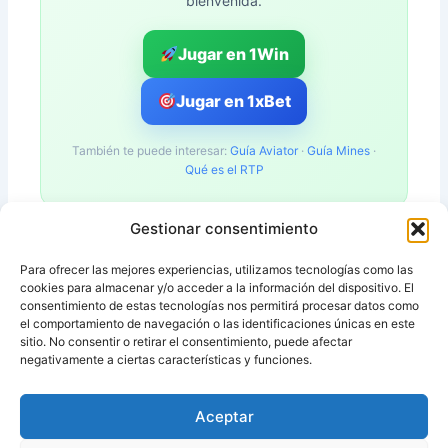
bienvenida.
Jugar en 1Win
Jugar en 1xBet
También te puede interesar:
Guía Aviator
·
Guía Mines
·
Qué es el RTP
Gestionar consentimiento
Para ofrecer las mejores experiencias, utilizamos tecnologías como las
Volver al Inicio
cookies para almacenar y/o acceder a la información del dispositivo. El
consentimiento de estas tecnologías nos permitirá procesar datos como
el comportamiento de navegación o las identificaciones únicas en este
sitio. No consentir o retirar el consentimiento, puede afectar
negativamente a ciertas características y funciones.
Aceptar
Copyright © 2026 Jugador Casino ·
Privacidad
·