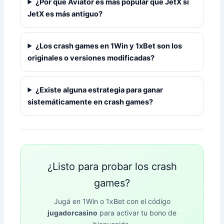
¿Por qué Aviator es más popular que JetX si
JetX es más antiguo?
¿Los crash games en 1Win y 1xBet son los
originales o versiones modificadas?
¿Existe alguna estrategia para ganar
sistemáticamente en crash games?
¿Listo para probar los crash
games?
Jugá en 1Win o 1xBet con el código
jugadorcasino
para activar tu bono de