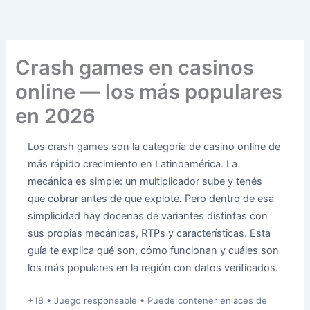
Ir
al
contenido
Crash games en casinos
online — los más populares
en 2026
Los crash games son la categoría de casino online de
más rápido crecimiento en Latinoamérica. La
mecánica es simple: un multiplicador sube y tenés
que cobrar antes de que explote. Pero dentro de esa
simplicidad hay docenas de variantes distintas con
sus propias mecánicas, RTPs y características. Esta
guía te explica qué son, cómo funcionan y cuáles son
los más populares en la región con datos verificados.
+18 • Juego responsable • Puede contener enlaces de