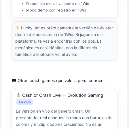
Disponible exclusivamente en 1Win
Modo demo con registro en 1Win
Lucky Jet es prácticamente la versión de Aviator
dentro del ecosistema de 1Win. Si jugás en esa
plataforma, te vas a encontrar con los dos. La
mecánica es casi idéntica, con la diferencia
temática del jetpack vs. el avión.
Otros crash games que vale la pena conocer
Cash or Crash Live — Evolution Gaming
En vivo
La versión en vivo del género crash. Un
presentador real conduce la ronda con burbujas de
colores y multiplicadores crecientes. No es un