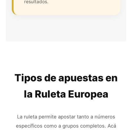
resultados.
Tipos de apuestas en
la Ruleta Europea
La ruleta permite apostar tanto a números
específicos como a grupos completos. Acá