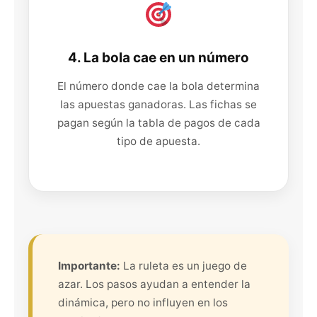
4. La bola cae en un número
El número donde cae la bola determina
las apuestas ganadoras. Las fichas se
pagan según la tabla de pagos de cada
tipo de apuesta.
Importante:
La ruleta es un juego de
azar. Los pasos ayudan a entender la
dinámica, pero no influyen en los