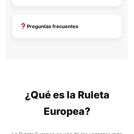
Preguntas frecuentes
¿Qué es la Ruleta
Europea?