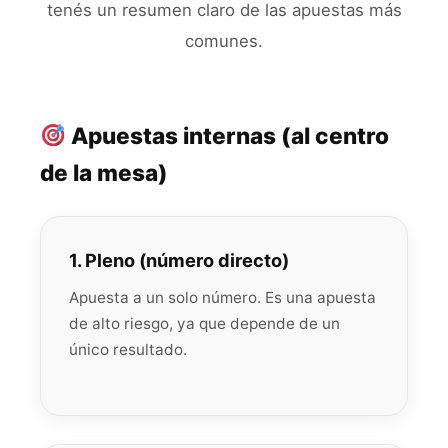
tenés un resumen claro de las apuestas más
comunes.
Apuestas internas (al centro
de la mesa)
1. Pleno (número directo)
Apuesta a un solo número. Es una apuesta
de alto riesgo, ya que depende de un
único resultado.