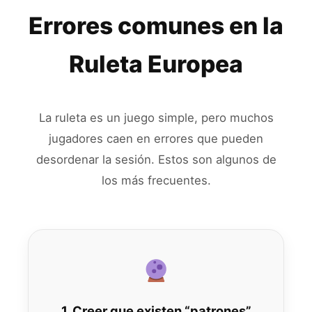
Errores comunes en la
Ruleta Europea
La ruleta es un juego simple, pero muchos
jugadores caen en errores que pueden
desordenar la sesión. Estos son algunos de
los más frecuentes.
1. Creer que existen “patrones”