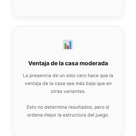
Ventaja de la casa moderada
La presencia de un solo cero hace que la
ventaja de la casa sea más baja que en
otras variantes.
Esto no determina resultados, pero sí
ordena mejor la estructura del juego.