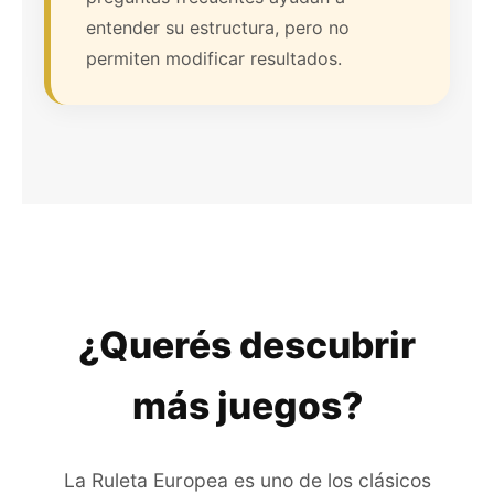
entender su estructura, pero no
permiten modificar resultados.
¿Querés descubrir
más juegos?
La Ruleta Europea es uno de los clásicos