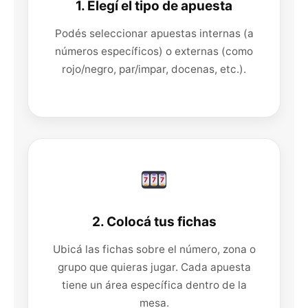
1. Elegí el tipo de apuesta
Podés seleccionar apuestas internas (a
números específicos) o externas (como
rojo/negro, par/impar, docenas, etc.).
2. Colocá tus fichas
Ubicá las fichas sobre el número, zona o
grupo que quieras jugar. Cada apuesta
tiene un área específica dentro de la
mesa.