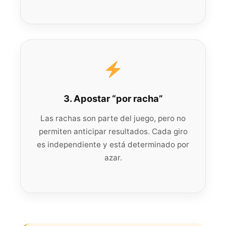
3. Apostar “por racha”
Las rachas son parte del juego, pero no
permiten anticipar resultados. Cada giro
es independiente y está determinado por
azar.