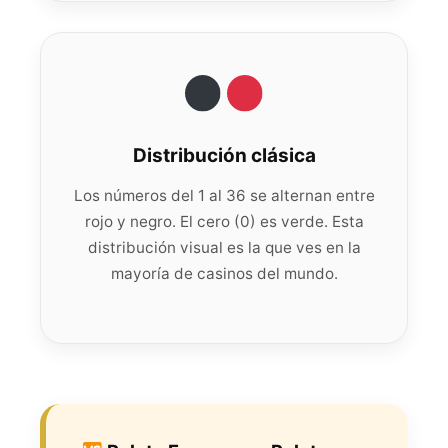
Distribución clásica
Los números del 1 al 36 se alternan entre
rojo y negro. El cero (0) es verde. Esta
distribución visual es la que ves en la
mayoría de casinos del mundo.