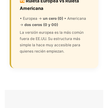
Ruleta Europea vs Ruleta
Americana
• Europea →
un cero (0)
• Americana
→
dos ceros (0 y 00)
La versión europea es la más común
fuera de EE.UU. Su estructura más
simple la hace muy accesible para
quienes recién empiezan.