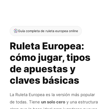
Ir
al
contenido
Guía completa de ruleta europea online
Ruleta Europea:
cómo jugar, tipos
de apuestas y
claves básicas
La Ruleta Europea es la versión más popular
de todas. Tiene
un solo cero
y una estructura