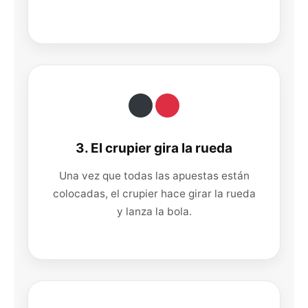
3. El crupier gira la rueda
Una vez que todas las apuestas están
colocadas, el crupier hace girar la rueda
y lanza la bola.