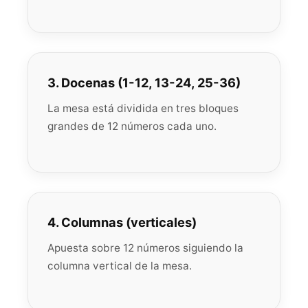
3. Docenas (1-12, 13-24, 25-36)
La mesa está dividida en tres bloques
grandes de 12 números cada uno.
4. Columnas (verticales)
Apuesta sobre 12 números siguiendo la
columna vertical de la mesa.