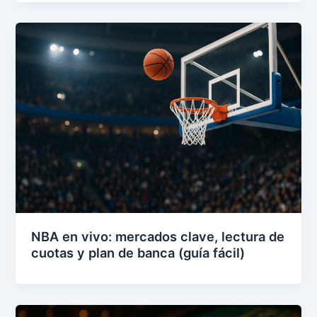
NBA en vivo: mercados clave, lectura de
cuotas y plan de banca (guía fácil)