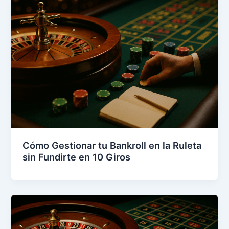
Cómo Gestionar tu Bankroll en la Ruleta
sin Fundirte en 10 Giros