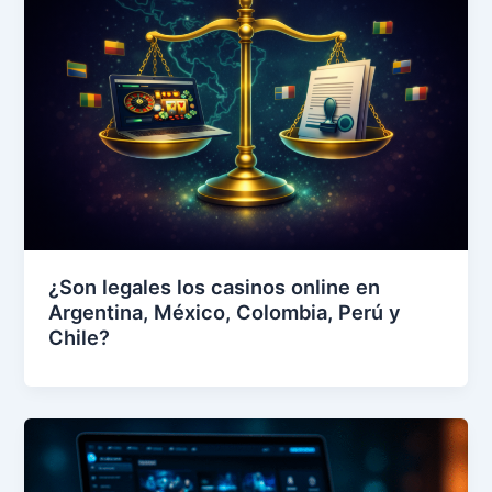
¿Son legales los casinos online en
Argentina, México, Colombia, Perú y
Chile?